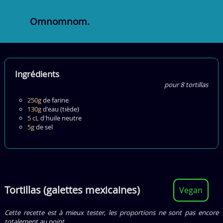
Omnomnom.
Ingrédients
pour 8 tortillas
250g
de
farine
130g
d'
eau (tiède)
5 cL
d'
huile neutre
5g
de
sel
Tortillas (galettes mexicaines)
Vegan
Cette recette est à mieux tester, les proportions ne sont pas encore
totalement au point.