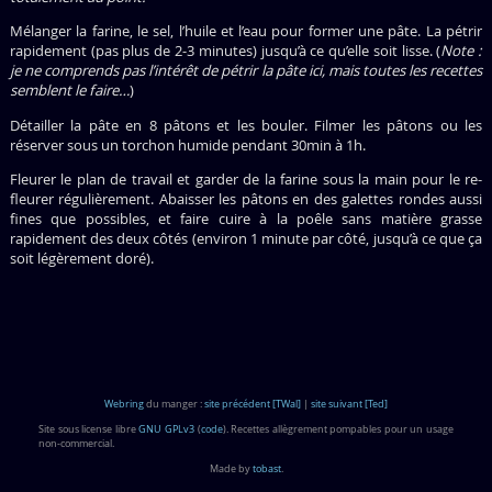
Mélanger la farine, le sel, l’huile et l’eau pour former une pâte. La pétrir
rapidement (pas plus de 2-3 minutes) jusqu’à ce qu’elle soit lisse. (
Note :
je ne comprends pas l’intérêt de pétrir la pâte ici, mais toutes les recettes
semblent le faire…
)
Détailler la pâte en 8 pâtons et les bouler. Filmer les pâtons ou les
réserver sous un torchon humide pendant 30min à 1h.
Fleurer le plan de travail et garder de la farine sous la main pour le re-
fleurer régulièrement. Abaisser les pâtons en des galettes rondes aussi
fines que possibles, et faire cuire à la poêle sans matière grasse
rapidement des deux côtés (environ 1 minute par côté, jusqu’à ce que ça
soit légèrement doré).
Webring
du manger :
site précédent [TWal]
|
site suivant [Ted]
Site sous license libre
GNU GPLv3
(
code
). Recettes allègrement pompables pour un usage
non-commercial.
Made by
tobast
.