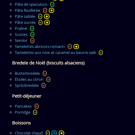
Pâte de speculoos
v
Pâte feuilletée
v
Pâte sablée
v
Pâte sucrée
v
Praliné
v
Scones
v
Semlor
v
Tartelettes abricots-romarin
v
Tartelettes aux noix et caramel au beurre salé
v
Bredele de Noël (biscuits alsaciens)
Butterbredele
v
Étoiles au citron
v
Spritzbredele
v
Petit-déjeuner
Pancakes
v
Porridge
v
Boissons
Chocolat chaud
v