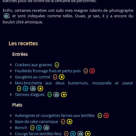
batches pour de l’ordre de la centaine de personnes.
Enfin, certaines recettes ont subi mes maigres talents de photographe
, et sont indiquées comme telles. Ouais, je sais, il y a encore du
boulot côté artistique.
Les recettes
Entrées
Crackers aux graines
v
Feuilletés fromage frais et petits pois
v
✿
Gougères au comté
v
Mini-brochette aux deux butternuts, mozzarella et zaatar
v
Tartines d'algues
v
Plats
Aubergines et courgettes farcies aux lentilles
v
✿
Base de cake canonique
v
Borsch
v
Courge farcie lentilles-feta
v