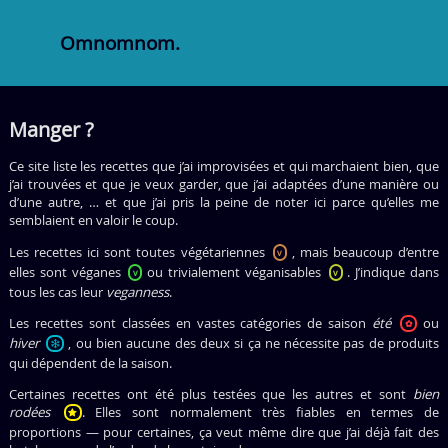
Omnomnom.
Manger ?
Ce site liste les recettes que j’ai improvisées et qui marchaient bien, que
j’ai trouvées et que je veux garder, que j’ai adaptées d’une manière ou
d’une autre, … et que j’ai pris la peine de noter ici parce qu’elles me
semblaient en valoir le coup.
Les recettes ici sont toutes végétariennes
, mais beaucoup d’entre
v
elles sont véganes
ou trivialement véganisables
. J’indique dans
v
v
tous les cas leur
veganness
.
Les recettes sont classées en vastes catégories de saison
été
ou
✿
hiver
, ou bien aucune des deux si ça ne nécessite pas de produits
qui dépendent de la saison.
Certaines recettes ont été plus testées que les autres et sont
bien
rodées
. Elles sont normalement très fiables en termes de
proportions — pour certaines, ça veut même dire que j’ai déjà fait des