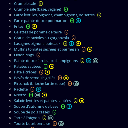
Crumble salé
v
Crumble salé (base, végane)
v
Farce lentilles, oignons, champignons, noisettes
v
Farce patate douce-potimarron
v
Frites
v
Galettes de pomme de terre
v
Gratin de ravioles au gorgonzola
v
Lasagnes oignons-poireaux
v
Muffins tomates séchées et parmesan
v
Onion rings
v
Patate douce farcie aux champignons
v
Patates sautées
v
Pâte à crêpes
v
Pavés de semoule grillés
v
Pirozhok (brioche farcie russe)
v
Raclette
v
Risotto
v
Salade lentilles et patates sautées
v
Soupe d'automne de base
v
Soupe de pois cassés
v
Tarte à l'oignon
v
Tourte bourbonnaise
v