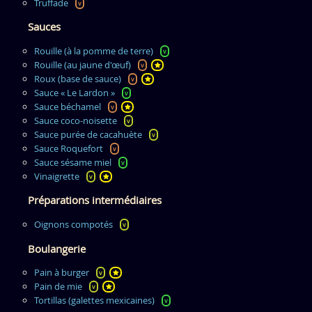
Truffade
v
Sauces
Rouille (à la pomme de terre)
v
Rouille (au jaune d'œuf)
v
Roux (base de sauce)
v
Sauce « Le Lardon »
v
Sauce béchamel
v
Sauce coco-noisette
v
Sauce purée de cacahuète
v
Sauce Roquefort
v
Sauce sésame miel
v
Vinaigrette
v
Préparations intermédiaires
Oignons compotés
v
Boulangerie
Pain à burger
v
Pain de mie
v
Tortillas (galettes mexicaines)
v