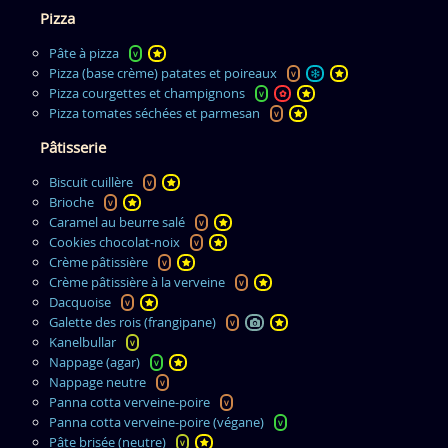
Pizza
Pâte à pizza
v
Pizza (base crème) patates et poireaux
v
Pizza courgettes et champignons
v
✿
Pizza tomates séchées et parmesan
v
Pâtisserie
Biscuit cuillère
v
Brioche
v
Caramel au beurre salé
v
Cookies chocolat-noix
v
Crème pâtissière
v
Crème pâtissière à la verveine
v
Dacquoise
v
Galette des rois (frangipane)
v
Kanelbullar
v
Nappage (agar)
v
Nappage neutre
v
Panna cotta verveine-poire
v
Panna cotta verveine-poire (végane)
v
Pâte brisée (neutre)
v