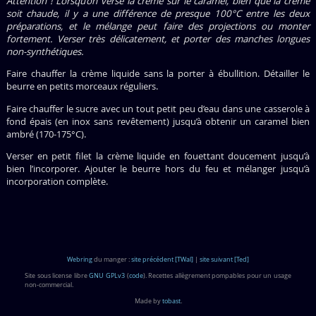
Attention ! Lorsqu’on verse la crème sur le caramel, bien que la crème
soit chaude, il y a une différence de presque 100°C entre les deux
préparations, et le mélange peut faire des projections ou monter
fortement. Verser très délicatement, et porter des manches longues
non-synthétiques.
Faire chauffer la crème liquide sans la porter à ébullition. Détailler le
beurre en petits morceaux réguliers.
Faire chauffer le sucre avec un tout petit peu d’eau dans une casserole à
fond épais (en inox sans revêtement) jusqu’à obtenir un caramel bien
ambré (170-175°C).
Verser en petit filet la crème liquide en fouettant doucement jusqu’à
bien l’incorporer. Ajouter le beurre hors du feu et mélanger jusqu’à
incorporation complète.
Webring
du manger :
site précédent [TWal]
|
site suivant [Ted]
Site sous license libre
GNU GPLv3
(
code
). Recettes allègrement pompables pour un usage
non-commercial.
Made by
tobast
.