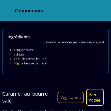
Omnomnom.
Ingrédients
pour 6 personnes (eg. dans des crêpes)
150g
de
sucre
ε
d'
eau
15 cL
de
crème liquide
30g
de
beurre demi-sel
Caramel au beurre
Bien
Végétarien
salé
rodée