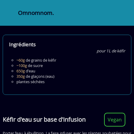
Omnomnom.
Ingrédients
pour 1L de kéfir
~60g
de
grains de kéfir
~100g
de
sucre
650g
d'
eau
350g
de
glaçons (eau)
plantes séchées
Kéfir d'eau sur base d'infusion
Vegan
Porter l’eau à ébullition. La faire infuser avec les plantes souhaitées pour