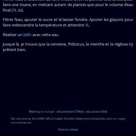
faire une tisane, en mettant autant de plantes que pour le volume d’eau
final (1L ici).
Filtrer l’eau, ajouter le sucre et le laisser fondre. Ajouter les glaçons pour
faire redescendre la température et atteindre 1L.
Réaliser un
kéfir
avec cette eau.
Jusque là, je trouve que la verveine, l’hibiscus, la menthe et la réglisse s’y
prêtent bien.
Webring
du manger :
site précédent [TWal]
|
site suivant [Ted]
Site sous license libre
GNU GPLv3
(
code
). Recettes allègrement pompables pour un usage
non-commercial.
Made by
tobast
.